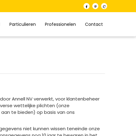
l
Particulieren
Professionelen
Contact
or Annell NV verwerkt, voor klantenbeheer
verse wettelijke plichten (onze
 aan te bieden) op basis van ons
w gegevens niet kunnen wissen teneinde onze
soonsgegevens nog 10 jaar te bewaren in het