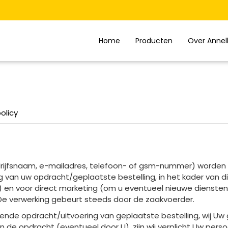
Home
Producten
Over Annel
olicy
jfsnaam, e-mailadres, telefoon- of gsm-nummer) worden do
g van uw opdracht/geplaatste bestelling, in het kader van di
) en voor direct marketing (om u eventueel nieuwe diensten
e verwerking gebeurt steeds door de zaakvoerder.
ende opdracht/uitvoering van geplaatste bestelling, wij U
 de opdracht (eventueel door U), zijn wij verplicht Uw per